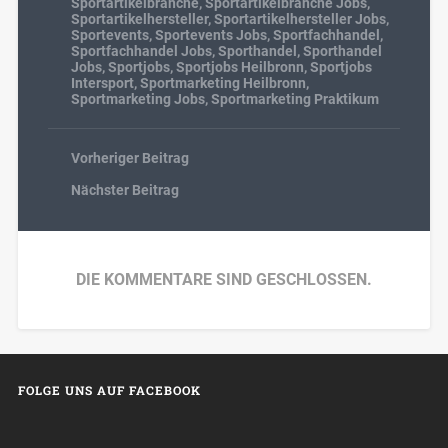
Sportartikelbranche
,
Sportartikelbranche Jobs
,
Sportartikelhersteller
,
Sportartikelhersteller Jobs
,
Sportevents
,
Sportevents Jobs
,
Sportfachhandel
,
Sportfachhandel Jobs
,
Sporthandel
,
Sporthandel
Jobs
,
Sportjobs
,
Sportjobs Heilbronn
,
Sportjobs
Intersport
,
Sportmarketing Heilbronn
,
Sportmarketing Jobs
,
Sportmarketing Praktikum
Vorheriger Beitrag
Nächster Beitrag
DIE KOMMENTARE SIND GESCHLOSSEN.
FOLGE UNS AUF FACEBOOK