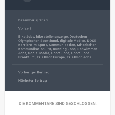
Dezember 9, 2020
Vollzeit
Bike Jobs
,
bike stellenanzeige
,
Deutschen
Olympischen Sportbund
,
digitale Medien
,
DOSB
,
Karriere im Sport
,
Kommunikation
,
Mitarbeiter
Kommunikation
,
PR
,
Running Jobs
,
Schwimmen
Jobs
,
Social Media
,
Sport Jobs
,
Sport Jobs
Frankfurt
,
Triathlon Europe
,
Triathlon Jobs
Vorheriger Beitrag
Nächster Beitrag
DIE KOMMENTARE SIND GESCHLOSSEN.