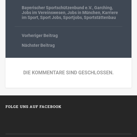
Bayerischer Sportschützenbund e.V.
,
Garching
,
Jobs im Vereinswesen
,
Jobs in München
,
Karriere
im Sport
,
Sport Jobs
,
Sportjobs
,
Sportstättenbau
Vorheriger Beitrag
Nächster Beitrag
DIE KOMMENTARE SIND GESCHLOSSEN.
FOLGE UNS AUF FACEBOOK