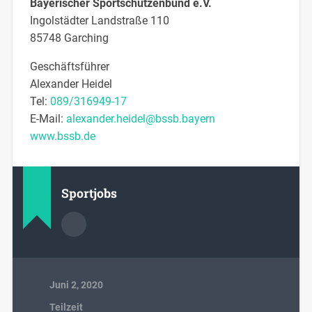
Bayerischer Sportschützenbund e.V.
Ingolstädter Landstraße 110
85748 Garching
Geschäftsführer
Alexander Heidel
Tel:
089/316949-17
E-Mail:
alexander.heidel@bssb.bayern
www.bssb.de
Sportjobs
Juni 2, 2020
Teilzeit