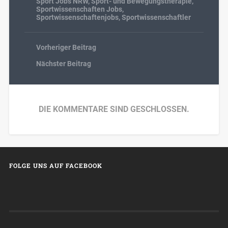
Sport Jobs NRW
,
Sport- und Bewegungstherapie
,
Sportwissenschaften Jobs
,
Sportwissenschaftenjobs
,
Sportwissenschaftler
Vorheriger Beitrag
Nächster Beitrag
DIE KOMMENTARE SIND GESCHLOSSEN.
FOLGE UNS AUF FACEBOOK