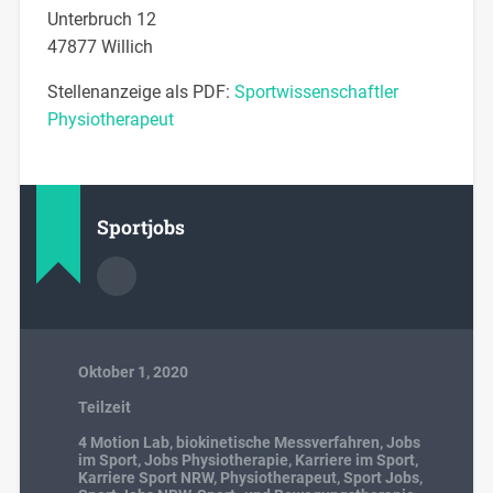
Unterbruch 12
47877 Willich
Stellenanzeige als PDF:
Sportwissenschaftler
Physiotherapeut
Sportjobs
Oktober 1, 2020
Teilzeit
4 Motion Lab
,
biokinetische Messverfahren
,
Jobs
im Sport
,
Jobs Physiotherapie
,
Karriere im Sport
,
Karriere Sport NRW
,
Physiotherapeut
,
Sport Jobs
,